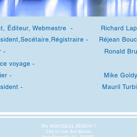
nt, Éditeur, Webmestre - Richard Lape
ésident,Secétaire,Régistraire - Réjean Bou
ésorier - Ronal
istance voyage -
azinier - Mike Goldy
 Président - Mauril Turbi
IPA MONTRÉAL RÉGION 7
234-25 rue des Bisons