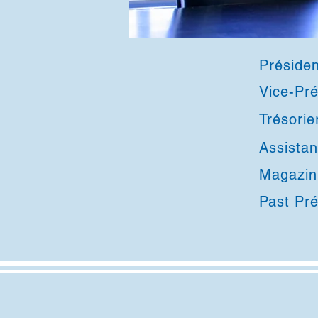
Préside
Vice-Pr
Tr
Ass
Mag
Past