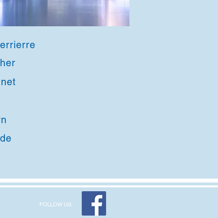
rrierre
cher
d Brunet
n
de
FOLLOW US: