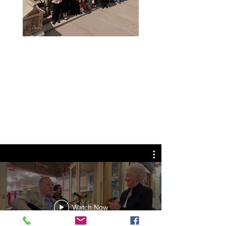
SEMAINE AMITÉ IPA
MONTREAL FRIENDSHIP
WEEK
30 Août au 12 Septembre
2019
Montreal - Quebec city - Trois-
Rivières - Ottawa - Kingston
Watch Now